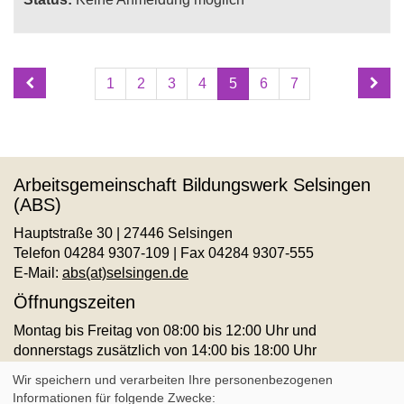
Seite
Seiten
1
2
3
4
5
6
7
5
blättern
von
7
Arbeitsgemeinschaft Bildungswerk Selsingen
(ABS)
Hauptstraße 30 | 27446 Selsingen
Telefon 04284 9307-109 | Fax 04284 9307-555
E-Mail:
abs(at)selsingen.de
Öffnungszeiten
Montag bis Freitag von 08:00 bis 12:00 Uhr und
donnerstags zusätzlich von 14:00 bis 18:00 Uhr
AGB
Impressum
Datenschutz
Widerruf
Wir speichern und verarbeiten Ihre personenbezogenen
Informationen für folgende Zwecke: