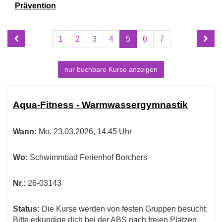
Prävention
Seite
Seiten
1
2
3
4
5
6
7
5
blättern
von
7
nur buchbare
Kurse anzeigen
Kursübersicht.
Tabellenüberschriften
Aqua-Fitness - Warmwassergymnastik
können
sortiert
Wann:
Mo.
23.03.2026, 14.45 Uhr
werden.
Wo:
Schwimmbad Ferienhof Borchers
Nr.:
26-03143
Status:
Die Kurse werden von festen Gruppen besucht.
Bitte erkundige dich bei der ABS nach freien Plätzen