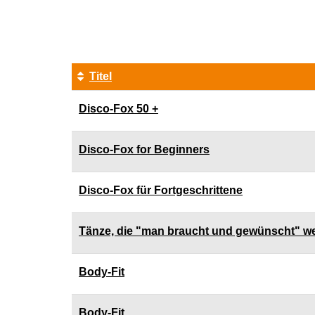
1
von
4
Titel
Kursübersicht.
Disco-Fox 50 +
Tabellenüberschriften
können
sortiert
Disco-Fox for Beginners
werden.
Disco-Fox für Fortgeschrittene
Tänze, die "man braucht und gewünscht" w
Body-Fit
Body-Fit