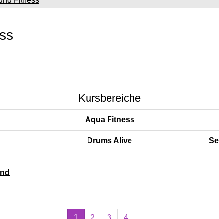
und Fitness
ss
Kursbereiche
Aqua Fitness
Drums Alive
Se
und
Seiten
1
2
3
4