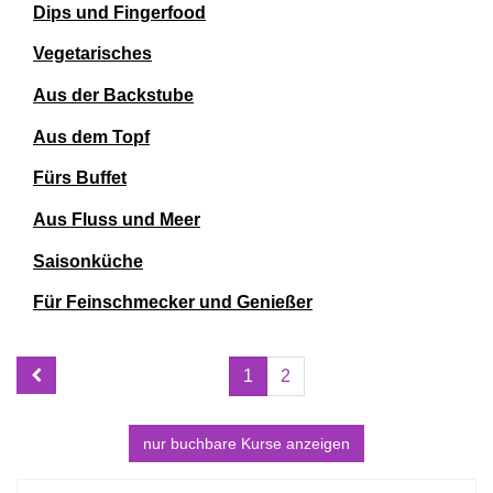
Dips und Fingerfood
Vegetarisches
Aus der Backstube
Aus dem Topf
Fürs Buffet
Aus Fluss und Meer
Saisonküche
Für Feinschmecker und Genießer
Seite
Seiten
1
2
1
blättern
von
2
nur buchbare
Kurse anzeigen
Kursübersicht.