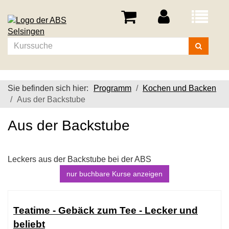
Menü
aufklappe
Kurse
suchen
Sie befinden sich hier:
Programm
Kochen und Backen
Aus der Backstube
Aus der Backstube
Leckers aus der Backstube bei der ABS
nur buchbare
Kurse anzeigen
Kursübersicht.
Tabellenüberschriften
Teatime - Gebäck zum Tee - Lecker und
können
beliebt
sortiert