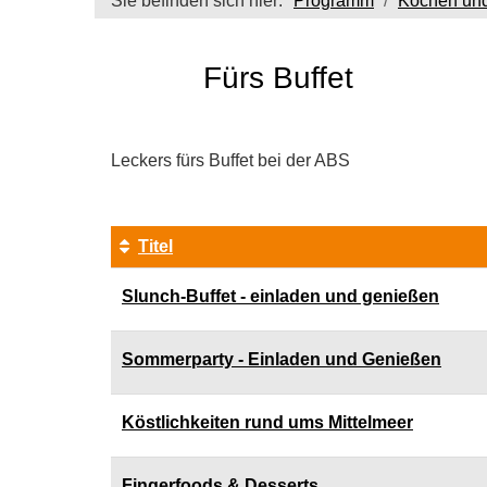
Sie befinden sich hier:
Programm
Kochen un
Fürs Buffet
Leckers fürs Buffet bei der ABS
Titel
Kursübersicht.
Slunch-Buffet - einladen und genießen
Tabellenüberschriften
können
sortiert
Sommerparty - Einladen und Genießen
werden.
Köstlichkeiten rund ums Mittelmeer
Fingerfoods & Desserts