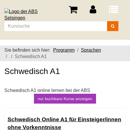
Menü
aufklappe
Kurse
suchen
Sie befinden sich hier:
Programm
Sprachen
Schwedisch A1
Schwedisch A1
Schwedisch A1 online lernen bei der ABS
nur buchbare
Kurse anzeigen
Kursübersicht.
Tabellenüberschriften
Schwedisch Online A1 für Einsteiger/innen
können
ohne Vorkenntnisse
sortiert