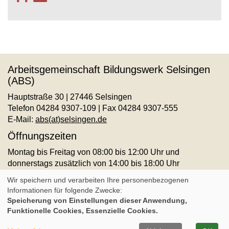
Arbeitsgemeinschaft Bildungswerk Selsingen
(ABS)
Hauptstraße 30 | 27446 Selsingen
Telefon 04284 9307-109 | Fax 04284 9307-555
E-Mail:
abs(at)selsingen.de
Öffnungszeiten
Montag bis Freitag von 08:00 bis 12:00 Uhr und
donnerstags zusätzlich von 14:00 bis 18:00 Uhr
AGB
Impressum
Datenschutz
Widerruf
Wir speichern und verarbeiten Ihre personenbezogenen
Informationen für folgende Zwecke:
Speicherung von Einstellungen dieser Anwendung,
Cookie Einstellungen
Funktionelle Cookies, Essenzielle Cookies.
A
Kontrast
Ansicht
A
A