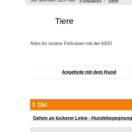
Sie befinden sich hier:
Programm
Tiere
Tiere
Alles für unsere Fellnasen mit der ABS!
Angebote mit dem Hund
Titel
Kursübersicht.
Gehen an lockerer Leine - Hundebegegnun
Tabellenüberschriften
können