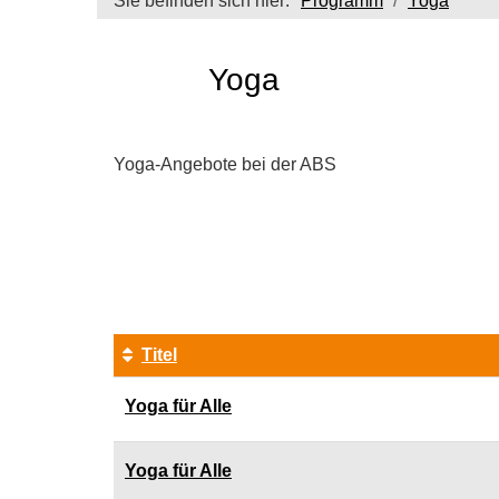
Sie befinden sich hier:
Programm
Yoga
Yoga
Yoga-Angebote bei der ABS
Seite
1
von
3
Titel
Kursübersicht.
Yoga für Alle
Tabellenüberschriften
können
sortiert
Yoga für Alle
werden.