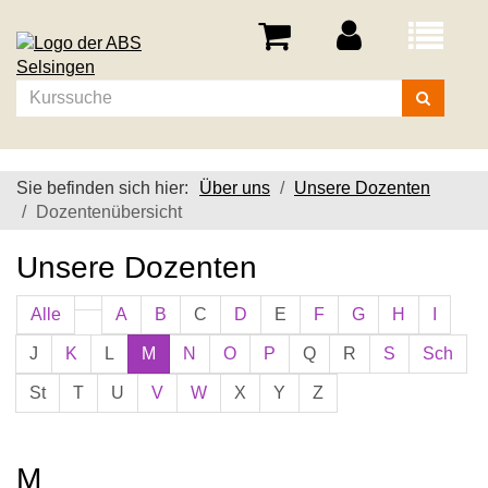
Menü
aufklappe
Kurse
suchen
Sie befinden sich hier:
Über uns
Unsere Dozenten
Dozentenübersicht
Unsere Dozenten
Alle
A
B
C
D
E
F
G
H
I
J
K
L
M
N
O
P
Q
R
S
Sch
St
T
U
V
W
X
Y
Z
M