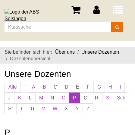
Menü
aufklappe
Kurse
suchen
Sie befinden sich hier:
Über uns
Unsere Dozenten
Dozentenübersicht
Unsere Dozenten
Alle
A
B
C
D
E
F
G
H
I
J
K
L
M
N
O
P
Q
R
S
Sch
St
T
U
V
W
X
Y
Z
P