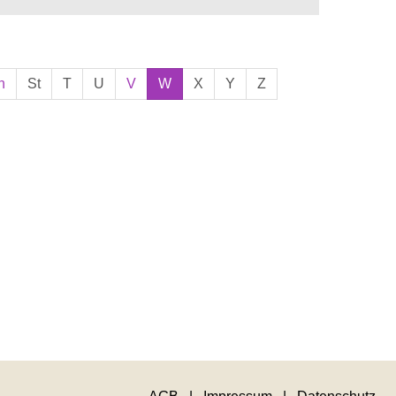
h
St
T
U
V
W
X
Y
Z