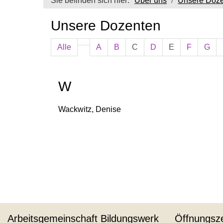
Sie befinden sich hier:
Über uns
Unsere Doz
Unsere Dozenten
Alle
A
B
C
D
E
F
G
W
Wackwitz, Denise
Arbeitsgemeinschaft Bildungswerk
Öffnungsze