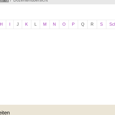
enten
Dozentenübersicht
H
I
J
K
L
M
N
O
P
Q
R
S
Sc
iten