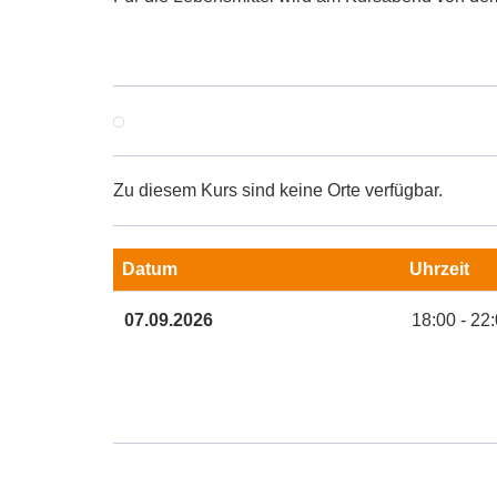
Zu diesem Kurs sind keine Orte verfügbar.
Datum
Uhrzeit
Termine
07.09.2026
18:00 - 22
zum
diesen
Kurs