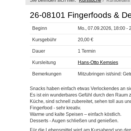
Sie befinden sich hier:
Kurssuche
Kursdetails
26-08101 Fingerfoods & De
Beginn
Mo.
, 07.09.2026, 18:00 - 
Kursgebühr
20,00 €
Dauer
1 Termin
Kursleitung
Hans-Otto Kemsies
Bemerkungen
Mitzubringen ist/sind: Get
Snacks haben einfach etwas Verlockendes an si
Es ist ein wunderbares Gefühl durch den Raum z
Küche, sind schnell zubereitet, sehen toll aus und
Fingerfood - sehr kreativ.
Warme und kalte Speisen – einfach köstlich.
Desserts - Augen schließen und genießen.
Für die Lebensmittel wird am Kursabend von de