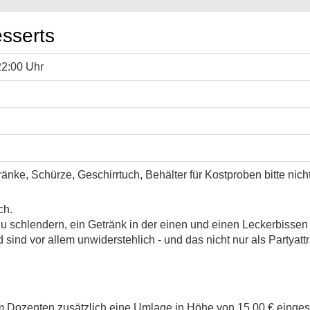
sserts
22:00 Uhr
ränke, Schürze, Geschirrtuch, Behälter für Kostproben bitte nich
ch.
u schlendern, ein Getränk in der einen und einen Leckerbisse
 sind vor allem unwiderstehlich - und das nicht nur als Partyattr
m Dozenten zusätzlich eine Umlage in Höhe von 15,00 € einge