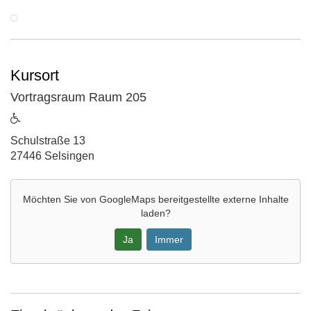
Kursort
Vortragsraum Raum 205
ist
barrierefrei
Adresse:
Schulstraße 13
27446 Selsingen
Möchten Sie von
GoogleMaps
bereitgestellte externe Inhalte
laden?
Ja
Immer
Google-
Maps
Karte