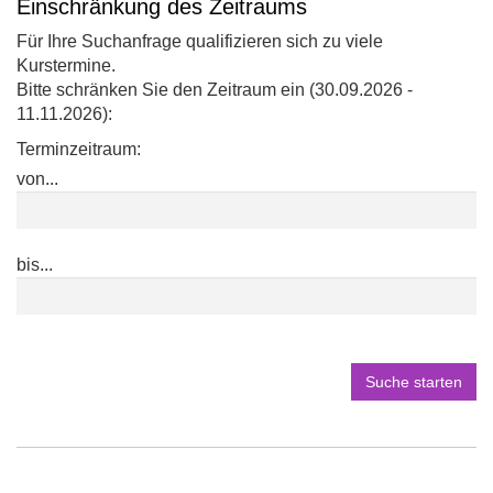
Einschränkung des Zeitraums
von
Für Ihre Suchanfrage qualifizieren sich zu viele
Vortragsraum
Kurstermine.
Raum
Bitte schränken Sie den Zeitraum ein (30.09.2026 -
205
11.11.2026):
in
neuem
Terminzeitraum:
Fenster
von...
öffnen
bis...
Suche starten