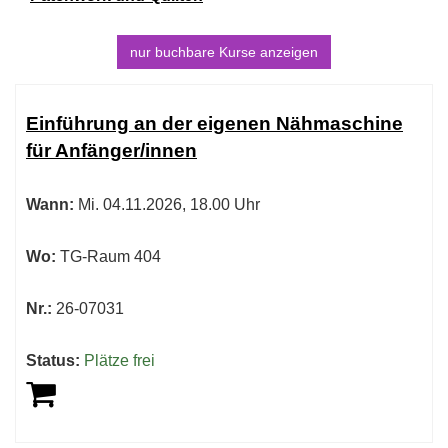
nur buchbare
Kurse anzeigen
Kursübersicht.
Tabellenüberschriften
Einführung an der eigenen Nähmaschine
können
für Anfänger/innen
sortiert
werden.
Wann:
Mi.
04.11.2026, 18.00 Uhr
Wo:
TG-Raum 404
Nr.:
26-07031
Status:
Plätze frei