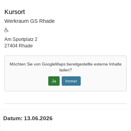
Kursort
Werkraum GS Rhade
ist
barrierefrei
Adresse:
Am Sportplatz 2
27404 Rhade
Möchten Sie von
GoogleMaps
bereitgestellte externe Inhalte
laden?
Ja
Immer
Google-
Maps
Karte
Termine
von
Datum:
13.06.2026
zum
Werkraum
diesen
GS