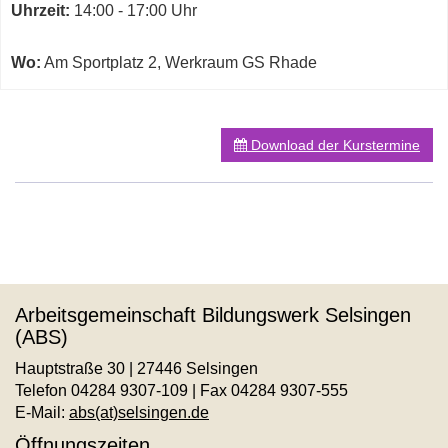
Kurs
Uhrzeit:
14:00 - 17:00 Uhr
Rhade
in
neuem
Wo:
Am Sportplatz 2, Werkraum GS Rhade
Fenster
öffnen
Download der Kurstermine
Arbeitsgemeinschaft Bildungswerk Selsingen
(ABS)
Hauptstraße 30 | 27446 Selsingen
Telefon 04284 9307-109 | Fax 04284 9307-555
E-Mail:
abs(at)selsingen.de
Öffnungszeiten