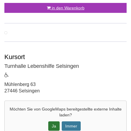
in den Warenkorb
Kursort
Turnhalle Lebenshilfe Selsingen
ist
barrierefrei
Adresse:
Mühlenberg 63
27446 Selsingen
Möchten Sie von
GoogleMaps
bereitgestellte externe Inhalte
laden?
Ja
Immer