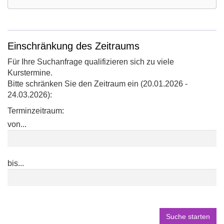
Google-
Maps
Karte
Einschränkung des Zeitraums
von
Für Ihre Suchanfrage qualifizieren sich zu viele
Turnhalle
Kurstermine.
Lebenshilfe
Bitte schränken Sie den Zeitraum ein (20.01.2026 -
Selsingen
24.03.2026):
in
neuem
Terminzeitraum:
Fenster
von...
öffnen
bis...
Suche starten