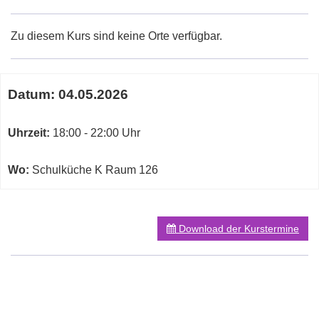
Zu diesem Kurs sind keine Orte verfügbar.
Termine
Datum:
04.05.2026
zum
diesen
Kurs
Uhrzeit:
18:00 - 22:00 Uhr
Wo:
Schulküche K Raum 126
Download der Kurstermine