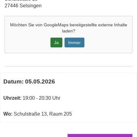
27446 Selsingen
Möchten Sie von
GoogleMaps
bereitgestellte externe Inhalte
laden?
Ja
Immer
Google-
Maps
Karte
Termine
von
Datum:
05.05.2026
zum
Vortragsraum
diesen
Raum
Kurs
Uhrzeit:
19:00 - 20:30 Uhr
205
in
neuem
Wo:
Schulstraße 13, Raum 205
Fenster
öffnen