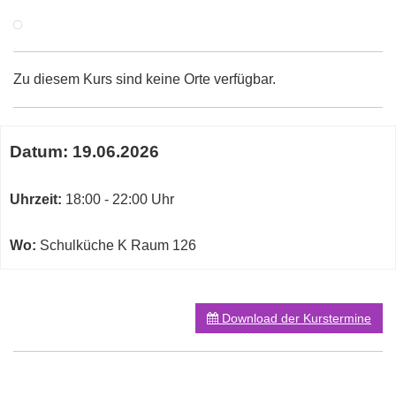
Zu diesem Kurs sind keine Orte verfügbar.
Termine
Datum:
19.06.2026
zum
diesen
Kurs
Uhrzeit:
18:00 - 22:00 Uhr
Wo:
Schulküche K Raum 126
Download der Kurstermine