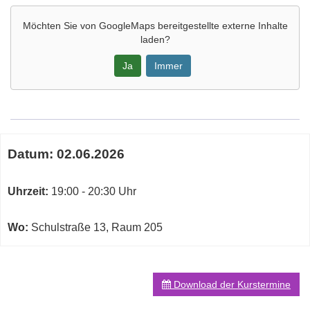
Möchten Sie von
GoogleMaps
bereitgestellte externe Inhalte
laden?
Ja
Immer
Google-
Maps
Karte
Termine
von
Datum:
02.06.2026
zum
Vortragsraum
diesen
Raum
Kurs
Uhrzeit:
19:00 - 20:30 Uhr
205
in
neuem
Wo:
Schulstraße 13, Raum 205
Fenster
öffnen
Download der Kurstermine