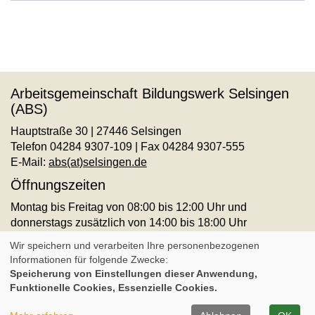
Arbeitsgemeinschaft Bildungswerk Selsingen
(ABS)
Hauptstraße 30 | 27446 Selsingen
Telefon 04284 9307-109 | Fax 04284 9307-555
E-Mail:
abs(at)selsingen.de
Öffnungszeiten
Montag bis Freitag von 08:00 bis 12:00 Uhr und
donnerstags zusätzlich von 14:00 bis 18:00 Uhr
AGB
Impressum
Datenschutz
Widerruf
Wir speichern und verarbeiten Ihre personenbezogenen
Informationen für folgende Zwecke:
Speicherung von Einstellungen dieser Anwendung,
Cookie Einstellungen
Funktionelle Cookies, Essenzielle Cookies.
A
Kontrast
Ansicht
A
A