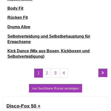
Body Fit
Rücken Fit
Drums Alive
Selbstverteidung und Selbstbehauptung für
Erwachsene
Kick Dance (Mix aus Boxen, Kickboxen und
Selbstverteidigung)
Seite
Seiten
1
2
3
4
1
blättern
von
4
nur buchbare
Kurse anzeigen
Kursübersicht.
Tabellenüberschriften
Disco-Fox 50 +
können