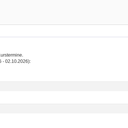
-
Kurstermine.
mmbad
 - 02.10.2026):
of
rs