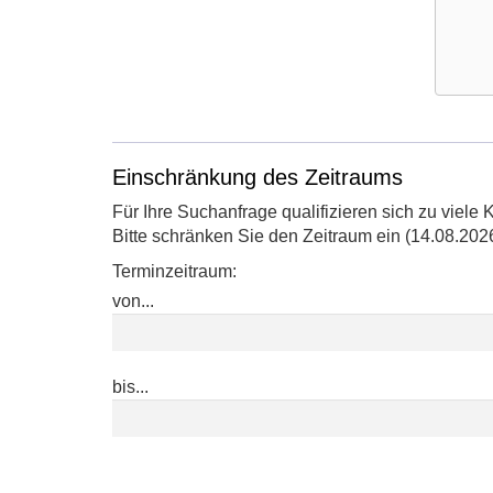
Google
Maps
Karte
Einschränkung des Zeitraums
von
Für Ihre Suchanfrage qualifizieren sich zu viele 
Schwi
Bitte schränken Sie den Zeitraum ein (14.08.2026
Ferienh
Borche
Terminzeitraum:
in
von...
neuem
Fenster
öffnen
bis...