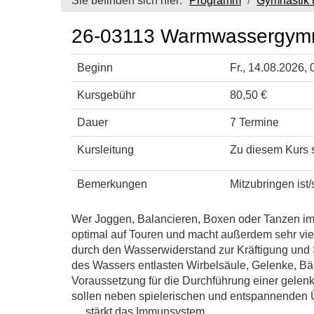
Sie befinden sich hier:
Programm
Gymnastik 
26-03113 Warmwassergymn
Beginn
Fr.
, 14.08.2026, 
Kursgebühr
80,50 €
Dauer
7 Termine
Kursleitung
Zu diesem Kurs s
Bemerkungen
Mitzubringen ist
Wer Joggen, Balancieren, Boxen oder Tanzen im W
optimal auf Touren und macht außerdem sehr vie
durch den Wasserwiderstand zur Kräftigung und S
des Wassers entlasten Wirbelsäule, Gelenke, Bä
Voraussetzung für die Durchführung einer gelen
sollen neben spielerischen und entspannenden Ü
….stärkt das Immunsystem,