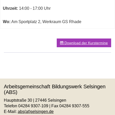
diesen
GS
Kurs
Uhrzeit:
14:00 - 17:00 Uhr
Rhade
in
neuem
Wo:
Am Sportplatz 2, Werkraum GS Rhade
Fenster
öffnen
Download der Kurstermine
Arbeitsgemeinschaft Bildungswerk Selsingen
(ABS)
Hauptstraße 30 | 27446 Selsingen
Telefon 04284 9307-109 | Fax 04284 9307-555
E-Mail:
abs(at)selsingen.de