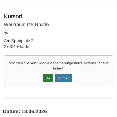
Kursort
Werkraum GS Rhade
ist
barrierefrei
Adresse:
Am Sportplatz 2
27404 Rhade
Möchten Sie von
GoogleMaps
bereitgestellte externe Inhalte
laden?
Ja
Immer
Google-
Maps
Karte
Termine
von
Datum:
13.06.2026
zum
Werkraum