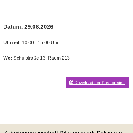
Google-
Maps
Karte
Termine
von
Datum:
29.08.2026
zum
Raum
diesen
213
Kurs
Uhrzeit:
10:00 - 15:00 Uhr
in
neuem
Fenster
Wo:
Schulstraße 13, Raum 213
öffnen
Download der Kurstermine