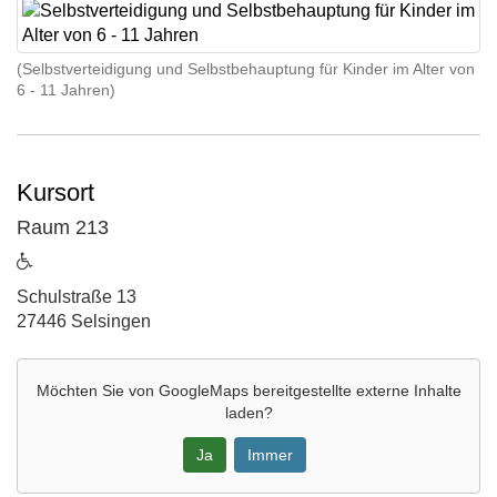
(Selbstverteidigung und Selbstbehauptung für Kinder im Alter von
6 - 11 Jahren)
Kursort
Raum 213
ist
barrierefrei
Adresse:
Schulstraße 13
27446 Selsingen
Möchten Sie von
GoogleMaps
bereitgestellte externe Inhalte
laden?
Ja
Immer