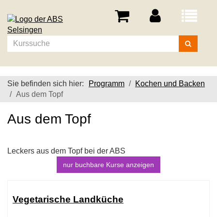
Menü
aufklappe
Kurse
suchen
Sie befinden sich hier:
Programm
Kochen und Backen
Aus dem Topf
Aus dem Topf
Leckers aus dem Topf bei der ABS
nur buchbare
Kurse anzeigen
Kursübersicht.
Tabellenüberschriften
Vegetarische Landküche
können
sortiert