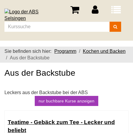
Menü
aufklappe
Kurse
suchen
Sie befinden sich hier:
Programm
Kochen und Backen
Aus der Backstube
Aus der Backstube
Leckers aus der Backstube bei der ABS
nur buchbare
Kurse anzeigen
Kursübersicht.
Tabellenüberschriften
Teatime - Gebäck zum Tee - Lecker und
können
beliebt
sortiert