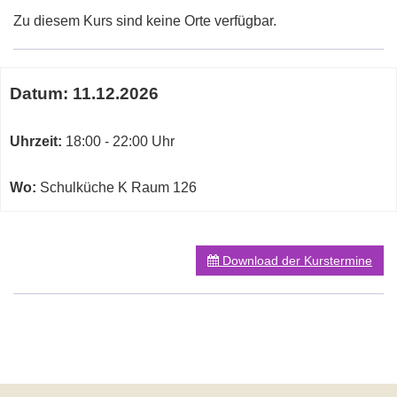
Zu diesem Kurs sind keine Orte verfügbar.
Termine
Datum:
11.12.2026
zum
diesen
Kurs
Uhrzeit:
18:00 - 22:00 Uhr
Wo:
Schulküche K Raum 126
Download der Kurstermine