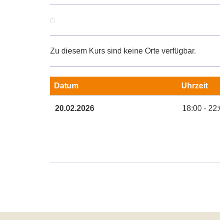
Zu diesem Kurs sind keine Orte verfügbar.
Datum
Uhrzeit
Termine
20.02.2026
18:00 - 22
zum
diesen
Kurs