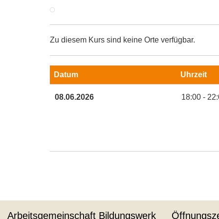
Zu diesem Kurs sind keine Orte verfügbar.
Datum
Uhrzeit
Termine
08.06.2026
18:00 - 22
zum
diesen
Kurs
Arbeitsgemeinschaft Bildungswerk
Öffnungsze