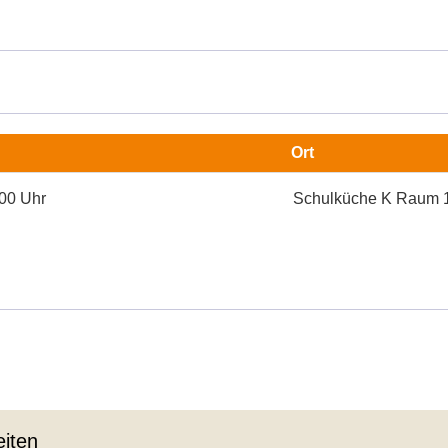
Ort
:00 Uhr
Schulküche K Raum 
iten