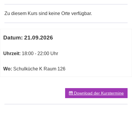
Zu diesem Kurs sind keine Orte verfügbar.
Termine
Datum:
21.09.2026
zum
diesen
Kurs
Uhrzeit:
18:00 - 22:00 Uhr
Wo:
Schulküche K Raum 126
Download der Kurstermine