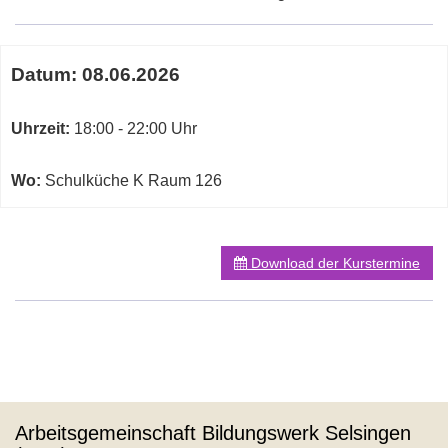
Termine
Datum:
08.06.2026
zum
diesen
Kurs
Uhrzeit:
18:00 - 22:00 Uhr
Wo:
Schulküche K Raum 126
Download der Kurstermine
Arbeitsgemeinschaft Bildungswerk Selsingen