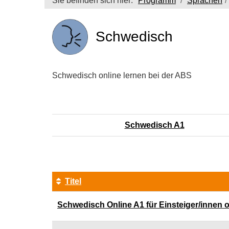
Sie befinden sich hier:
Programm
Sprachen
Schwedisch
Schwedisch online lernen bei der ABS
Schwedisch A1
Titel
Kursübersicht.
Schwedisch Online A1 für Einsteiger/innen 
Tabellenüberschriften
können