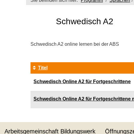
Sie befinden sich hier:
Programm
Sprachen
Schwedisch A2
Schwedisch A2 online lernen bei der ABS
Titel
Kursübersicht.
Schwedisch Online A2 für Fortgeschrittene
Tabellenüberschriften
können
sortiert
Schwedisch Online A2 für Fortgeschrittene 
werden.
Arbeitsgemeinschaft Bildungswerk
Öffnungsze