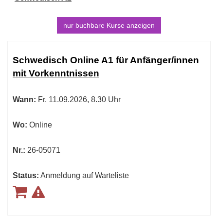
nur buchbare
Kurse anzeigen
Kursübersicht.
Tabellenüberschriften
Schwedisch Online A1 für Anfänger/innen
können
mit Vorkenntnissen
sortiert
werden.
Wann:
Fr.
11.09.2026, 8.30 Uhr
Wo:
Online
Nr.:
26-05071
Status:
Anmeldung auf Warteliste