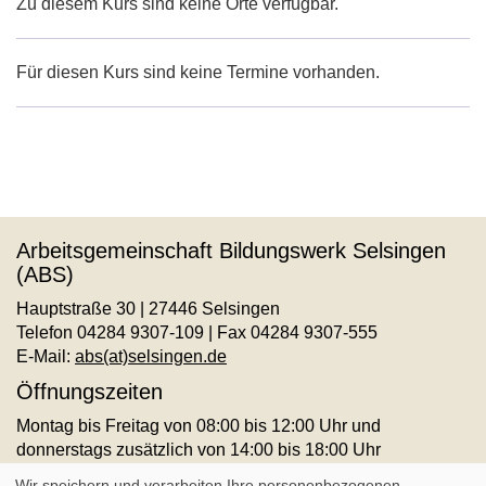
Zu diesem Kurs sind keine Orte verfügbar.
Für diesen Kurs sind keine Termine vorhanden.
Arbeitsgemeinschaft Bildungswerk Selsingen
(ABS)
Hauptstraße 30 | 27446 Selsingen
Telefon 04284 9307-109 | Fax 04284 9307-555
E-Mail:
abs(at)selsingen.de
Öffnungszeiten
Montag bis Freitag von 08:00 bis 12:00 Uhr und
donnerstags zusätzlich von 14:00 bis 18:00 Uhr
AGB
Impressum
Datenschutz
Widerruf
Wir speichern und verarbeiten Ihre personenbezogenen