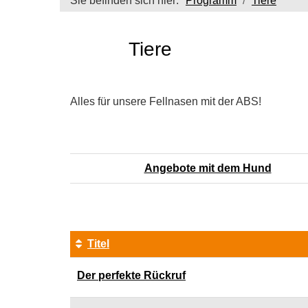
Sie befinden sich hier:
Programm
Tiere
Tiere
Alles für unsere Fellnasen mit der ABS!
Angebote mit dem Hund
Titel
Kursübersicht.
Der perfekte Rückruf
Tabellenüberschriften
können