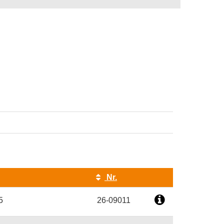
Nr.
Kursstatus
5
26-09011