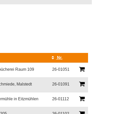
Nr.
Kursstatus
bücherei Raum 109
26-01051
chmiede, Malstedt
26-01091
rmühle in Eitzmühlen
26-01112
205
26-01102