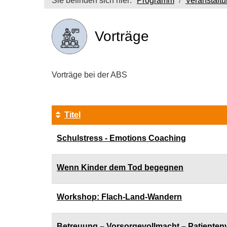
Sie befinden sich hier:
Programm
Veranstalt
Vorträge
Vorträge bei der ABS
Titel
Kursübersicht.
Schulstress - Emotions Coaching
Tabellenüberschriften
können
sortiert
Wenn Kinder dem Tod begegnen
werden.
Workshop: Flach-Land-Wandern
Betreuung – Vorsorgevollmacht – Patiente