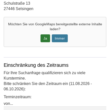
barrierefrei
Adresse:
Schulstraße 13
27446 Selsingen
Möchten Sie von
GoogleMaps
bereitgestellte externe Inhalte
laden?
Ja
Immer
Google-
Maps
Karte
Einschränkung des Zeitraums
von
Für Ihre Suchanfrage qualifizieren sich zu viele
Schulbücherei
Kurstermine.
in
Bitte schränken Sie den Zeitraum ein (11.08.2026 -
neuem
06.10.2026):
Fenster
öffnen
Terminzeitraum:
von...