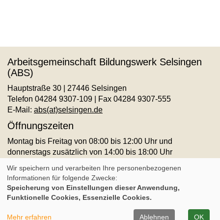
Arbeitsgemeinschaft Bildungswerk Selsingen
(ABS)
Hauptstraße 30 | 27446 Selsingen
Telefon 04284 9307-109 | Fax 04284 9307-555
E-Mail:
abs(at)selsingen.de
Öffnungszeiten
Montag bis Freitag von 08:00 bis 12:00 Uhr und
donnerstags zusätzlich von 14:00 bis 18:00 Uhr
AGB
Impressum
Datenschutz
Widerruf
Wir speichern und verarbeiten Ihre personenbezogenen
Informationen für folgende Zwecke:
Speicherung von Einstellungen dieser Anwendung,
Cookie Einstellungen
Funktionelle Cookies, Essenzielle Cookies.
A
Kontrast
Ansicht
A
A
Mehr erfahren
Ablehnen
OK