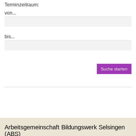
neuem
Terminzeitraum:
Fenster
von...
öffnen
bis...
Suche starten
Arbeitsgemeinschaft Bildungswerk Selsingen
(ABS)