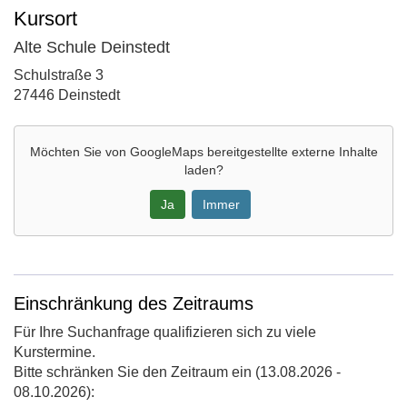
Kursort
Alte Schule Deinstedt
Adresse:
Schulstraße 3
27446 Deinstedt
Möchten Sie von
GoogleMaps
bereitgestellte externe Inhalte
laden?
Ja
Immer
Google-
Maps
Karte
Einschränkung des Zeitraums
von
Für Ihre Suchanfrage qualifizieren sich zu viele
Alte
Kurstermine.
Schule
Bitte schränken Sie den Zeitraum ein (13.08.2026 -
Deinstedt
08.10.2026):
in