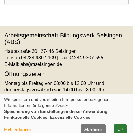
Arbeitsgemeinschaft Bildungswerk Selsingen
(ABS)
Hauptstraße 30 | 27446 Selsingen
Telefon 04284 9307-109 | Fax 04284 9307-555
E-Mail:
abs(at)selsingen.de
Öffnungszeiten
Montag bis Freitag von 08:00 bis 12:00 Uhr und
donnerstags zusätzlich von 14:00 bis 18:00 Uhr
AGB
Impressum
Datenschutz
Widerruf
Wir speichern und verarbeiten Ihre personenbezogenen
Informationen für folgende Zwecke:
Speicherung von Einstellungen dieser Anwendung,
Cookie Einstellungen
Funktionelle Cookies, Essenzielle Cookies.
A
Kontrast
Ansicht
A
A
Mehr erfahren
Ablehnen
OK