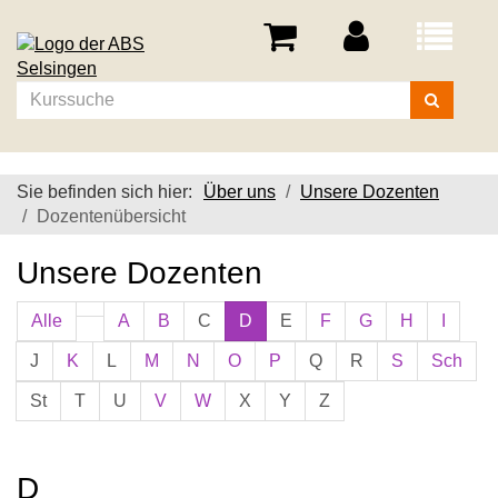
Menü
aufklappe
Kurse
suchen
Sie befinden sich hier:
Über uns
Unsere Dozenten
Dozentenübersicht
Unsere Dozenten
Alle
A
B
C
D
E
F
G
H
I
J
K
L
M
N
O
P
Q
R
S
Sch
St
T
U
V
W
X
Y
Z
D