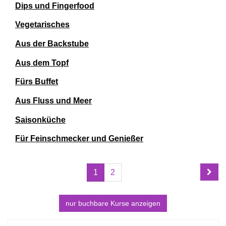
Dips und Fingerfood
Vegetarisches
Aus der Backstube
Aus dem Topf
Fürs Buffet
Aus Fluss und Meer
Saisonküche
Für Feinschmecker und Genießer
Seite
Seiten
1
2
1
blättern
von
2
nur buchbare
Kurse anzeigen
Kursübersicht.