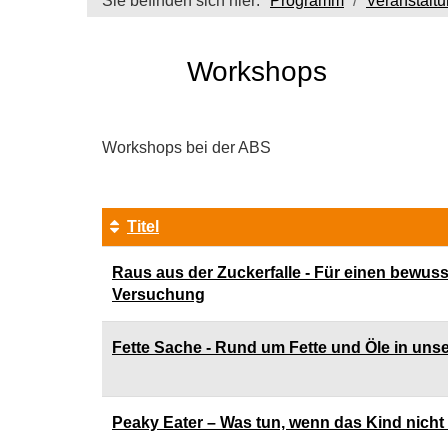
Sie befinden sich hier:
Programm
Veranstalt
Workshops
Workshops bei der ABS
Titel
Kursübersicht.
Raus aus der Zuckerfalle - Für einen bewu
Tabellenüberschriften
Versuchung
können
sortiert
werden.
Fette Sache - Rund um Fette und Öle in uns
Peaky Eater – Was tun, wenn das Kind nicht 