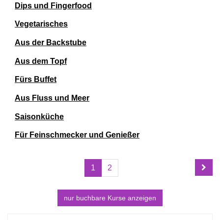
Dips und Fingerfood
Vegetarisches
Aus der Backstube
Aus dem Topf
Fürs Buffet
Aus Fluss und Meer
Saisonküche
Für Feinschmecker und Genießer
Seite
Seiten
1
2
1
blättern
von
2
nur buchbare
Kurse anzeigen
Kursübersicht.