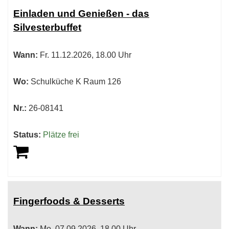
Tabellenüberschriften
Einladen und Genießen - das
können
Silvesterbuffet
sortiert
werden.
Wann:
Fr.
11.12.2026, 18.00 Uhr
Wo:
Schulküche K Raum 126
Nr.:
26-08141
Status:
Plätze frei
Fingerfoods & Desserts
Wann:
Mo.
07.09.2026, 18.00 Uhr